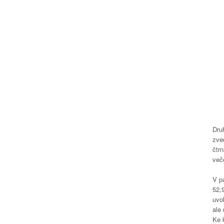
Dru
zve
čtr
več
V pá
52,
uvol
ale
Ke k