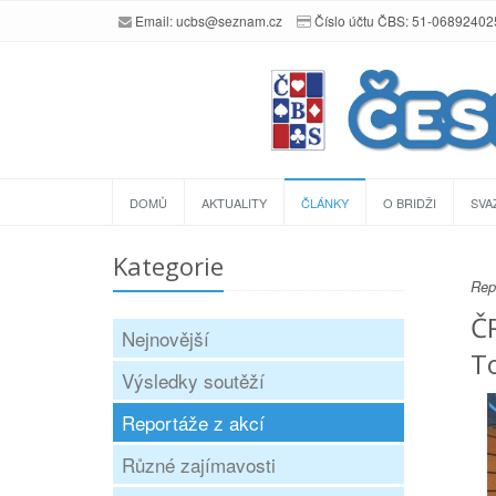
Email:
ucbs@seznam.cz
Číslo účtu ČBS: 51-0689240
DOMŮ
AKTUALITY
ČLÁNKY
O BRIDŽI
SVA
Kategorie
Rep
ČR
Nejnovější
T
Výsledky soutěží
Reportáže z akcí
Různé zajímavosti