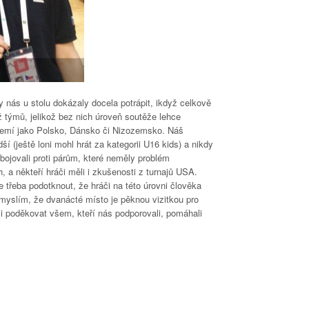
 nás u stolu dokázaly docela potrápit, ikdyž celkově
ž týmů, jelikož bez nich úroveň soutěže lehce
 zemí jako Polsko, Dánsko či Nizozemsko. Náš
í (ještě loni mohl hrát za kategorii U16 kids) a nikdy
bojovali proti párům, které neměly problém
 a někteří hráči měli i zkušenosti z turnajů USA.
e třeba podotknout, že hráči na této úrovni člověka
myslím, že dvanácté místo je pěknou vizitkou pro
 poděkovat všem, kteří nás podporovali, pomáhali