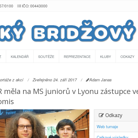
257/0100
IČO: 00443000
Z
KALENDÁŘ
SOUTĚŽE
REPREZENTACE
KLUBY
ODKAZY
ortáže z akcí
Zveřejněno 24. září 2017
Adam Janas
 měla na MS juniorů v Lyonu zástupce ve 
omis
Odkazy
Web turnaje
Celkové výsledky