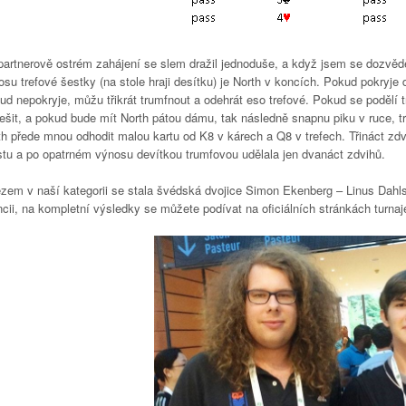
artnerově ostrém zahájení se slem dražil jednoduše, a když jsem se dozvěděl, 
su trefové šestky (na stole hraji desítku) je North v koncích. Pokud pokryje
d nepokryje, můžu třikrát trumfnout a odehrát eso trefové. Pokud se podělí tr
řešit, a pokud bude mít North pátou dámu, tak následně snapnu piku v ruce, tr
th přede mnou odhodit malou kartu od K8 v kárech a Q8 v trefech. Třináct zdv
tu a po opatrném výnosu devítkou trumfovou udělala jen dvanáct zdvihů.
ězem v naší kategorii se stala švédská dvojice Simon Ekenberg – Linus Dahl
cii, na kompletní výsledky se můžete podívat na oficiálních stránkách turnaj