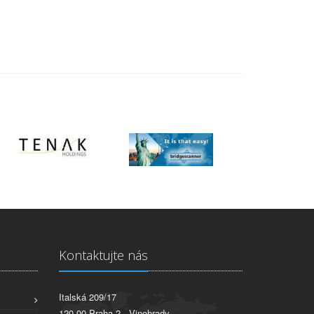
Kontaktujte nás
Italská 209/17
120 00 Praha 2 - Vinohrady