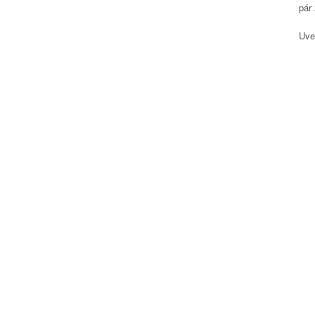
pár
Uved