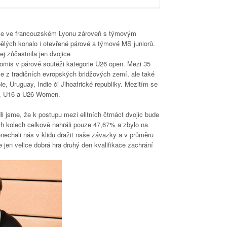
se ve francouzském Lyonu zároveň s týmovým
ělých konalo i otevřené párové a týmové MS juniorů.
j zůčastnila jen dvojice
mis v párové soutěži kategorie U26 open. Mezi 35
ce z tradičních evropských bridžových zemí, ale také
ie, Uruguay, Indie či Jihoafrické republiky. Mezitím se
21, U16 a U26 Women.
i jsme, že k postupu mezi elitních čtrnáct dvojic bude
h kolech celkově nahráli pouze 47,67% a zbylo na
enechali nás v klidu dražit naše závazky a v průměru
jen velice dobrá hra druhý den kvalifikace zachrání