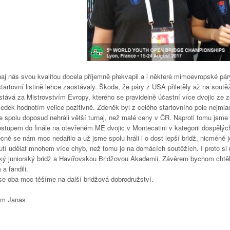
naj nás svou kvalitou docela příjemně překvapil a i některé mimoevropské páry
tartovní listině lehce zaostávaly. Škoda, že páry z USA přiletěly až na soutě
stává za Mistrovstvím Evropy, kterého se pravidelně účastní více dvojic ze
edek hodnotím velice pozitivně. Zdeněk byl z celého startovního pole nejmladš
e spolu doposud nehráli větší turnaj, než malé ceny v ČR. Naproti tomu jsme 
stupem do finále na otevřeném ME dvojic v Montecatini v kategorii dospělých,
ně se nám moc nedařilo a už jsme spolu hráli i o dost lepší bridž, nicméně j
utí udělat mnohem více chyb, než tomu je na domácích soutěžích. I proto si 
ký juniorský bridž a Havířovskou Bridžovou Akademii. Závěrem bychom chtěli
a fandili.
se oba moc těšíme na další bridžová dobrodružství.
m Janas