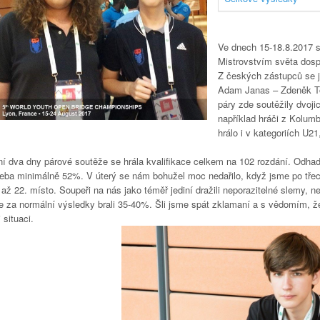
Ve dnech 15-18.8.2017 
Mistrovstvím světa dosp
Z českých zástupců se je
Adam Janas – Zdeněk To
páry zde soutěžily dvoji
například hráči z Kolumb
hrálo i v kategoriích U
ní dva dny párové soutěže se hrála kvalifikace celkem na 102 rozdání. Odhadl
řeba minimálně 52%. V úterý se nám bohužel moc nedařilo, když jsme po třec
až 22. místo. Soupeři na nás jako téměř jediní dražili neporazitelné slemy, n
e za normální výsledky brali 35-40%. Šli jsme spát zklamaní a s vědomím, že 
 situaci.