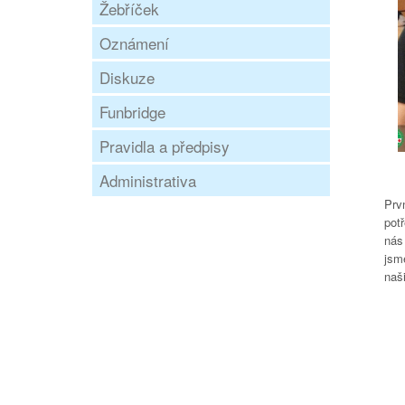
Žebříček
Oznámení
Diskuze
Funbridge
Pravidla a předpisy
Administrativa
Prv
pot
nás 
jsm
naši