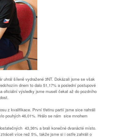
ár uhrál šíleně vydražené 3NT. Dokázali jsme se však
ředchozím dnem to dalo 51,17% a poslední postupové
 oficiální výsledky jsme museli čekat až do pozdního
dost.
u z kvalifikace. První třetinu partií jsme sice nahráli
k bylo pouhých 46,01%. Hrálo se nám sice mnohem
edostatečných 43,36% a brali konečné dvanácté místo.
tráceli více než 5%, takže jsme si i ostře zahráli o