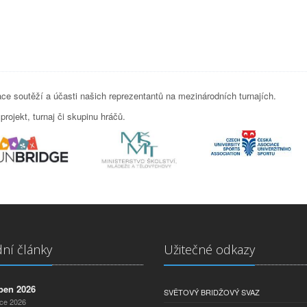
e soutěží a účasti našich reprezentantů na mezinárodních turnajích.
rojekt, turnaj či skupinu hráčů.
ní články
Užitečné odkazy
pen 2026
SVĚTOVÝ BRIDŽOVÝ SVAZ
nce 2026