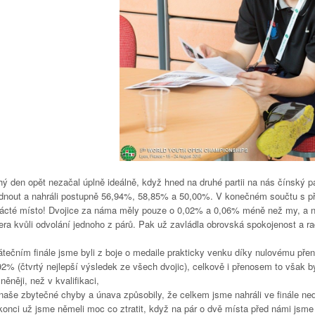
hý den opět nezačal úplně ideálně, když hned na druhé partii na nás čínský p
dnout a nahráli postupně 56,94%, 58,85% a 50,00%. V konečném součtu s p
nácté místo! Dvojice za náma měly pouze o 0,02% a 0,06% méně než my, a na
era kvůli odvolání jednoho z párů. Pak už zavládla obrovská spokojenost a ra
tečním finále jsme byli z boje o medaile prakticky venku díky nulovému přenos
92% (čtvrtý nejlepší výsledek ze všech dvojic), celkově i přenosem to vša
něněji, než v kvalifikaci,
 naše zbytečné chyby a únava způsobily, že celkem jsme nahráli ve finále n
onci už jsme němeli moc co ztratit, když na pár o dvě místa před námi jsme z