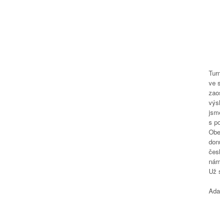
Tur
ve s
zao
výsl
jsm
s po
Obec
don
čes
nám 
Už 
Ada