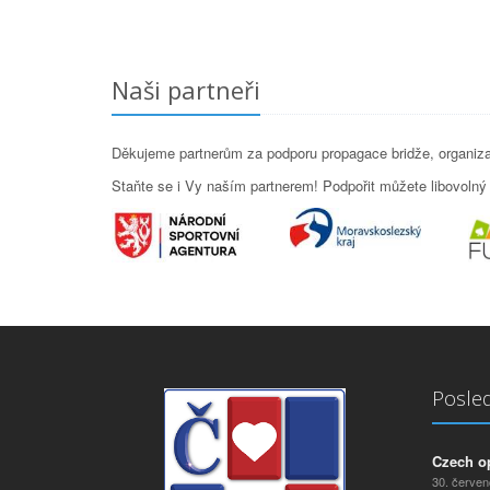
Naši partneři
Děkujeme partnerům za podporu propagace bridže, organizac
Staňte se i Vy naším partnerem! Podpořit můžete libovolný p
Posled
Czech o
30. červe