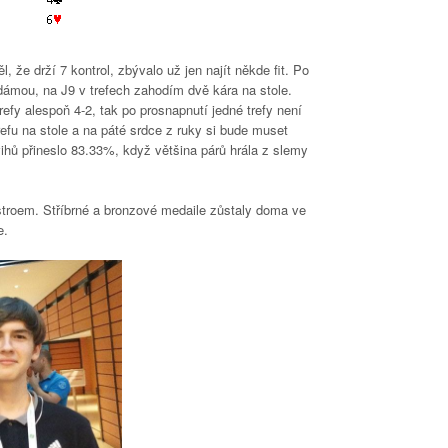
že drží 7 kontrol, zbývalo už jen najít někde fit. Po
 dámou, na J9 v trefech zahodím dvě kára na stole.
efy alespoň 4-2, tak po prosnapnutí jedné trefy není
efu na stole a na páté srdce z ruky si bude muset
ihů přineslo 83.33%, když většina párů hrála z slemy
stroem. Stříbrné a bronzové medaile zůstaly doma ve
e.