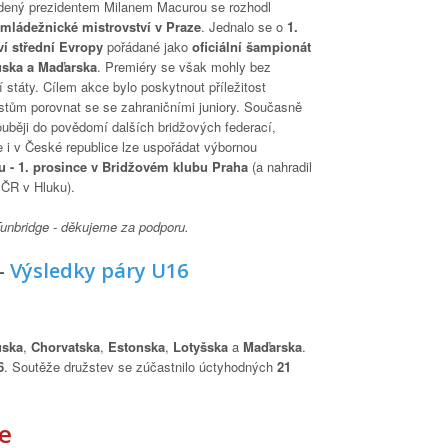
dený prezidentem Milanem Macurou se rozhodl
mládežnické mistrovství v Praze
. Jednalo se o
1.
í střední Evropy
pořádané jako
oficiální šampionát
uska a Maďarska
. Premiéry se však mohly bez
í státy. Cílem akce bylo poskytnout příležitost
tům porovnat se se zahraničními juniory. Současně
ouběji do povědomí dalších bridžových federací,
 i v České republice lze uspořádat výbornou
du - 1. prosince v Bridžovém klubu Praha
(a nahradil
 ČR v Hluku).
Funbridge - děkujeme za podporu.
-
Výsledky páry U16
ska
,
Chorvatska
,
Estonska
,
Lotyšska
a
Maďarska
.
6
. Soutěže družstev se zúčastnilo úctyhodných
21
e