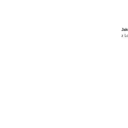
Jak
z L