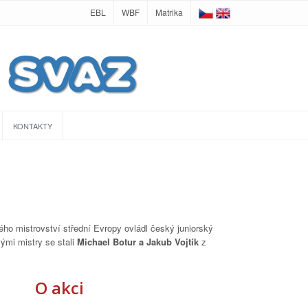
EBL
WBF
Matrika
KONTAKTY
ho mistrovství střední Evropy ovládl český juniorský
ými mistry se stali
Michael Botur a Jakub Vojtík
z
O akci