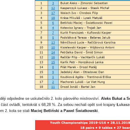
ději odpoledne se uskutečnilo 2. kolo párového mistrovství.
Aleks Bukat a S
ukasz
 část ovládli, tentokrát s 68,28 %. Za sebou nechali opět své krajany
Ł
m 2. kola se stali
Maciej Betliński a Pawel Światkowski
.