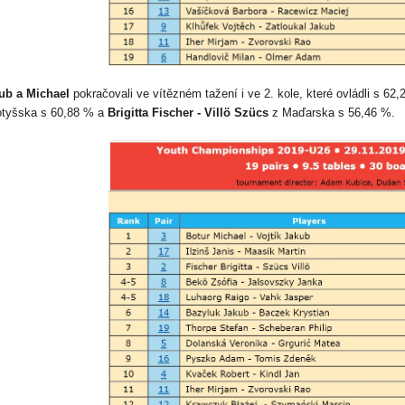
ub a Michael
pokračovali ve vítězném tažení i ve 2. kole, které ovládli s 62,
otyšska s 60,88 % a
Brigitta Fischer - Villö Szücs
z Maďarska s 56,46 %.