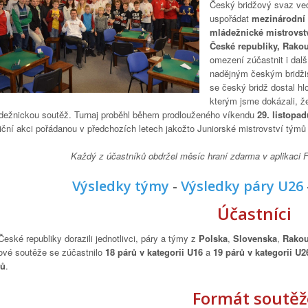
Český bridžový svaz ve
uspořádat
mezinárodní 
mládežnické mistrovstv
České republiky, Rako
omezení zúčastnit i dalš
nadějným českým bridžis
se český bridž dostal hl
kterým jsme dokázali, že
dežnickou soutěž. Turnaj proběhl během prodlouženého víkendu
29. listopa
diční akci pořádanou v předchozích letech jakožto Juniorské mistrovství týmů
Každý z účastníků obdržel měsíc hraní zdarma v aplikaci 
Výsledky týmy
-
Výsledky páry U26
Účastníci
eské republiky dorazili jednotlivci, páry a týmy z
Polska
,
Slovenska
,
Rakou
ové soutěže se zúčastnilo
18 párů v kategorii U16
a
19 párů v kategorii U2
ů
.
Formát soutěž