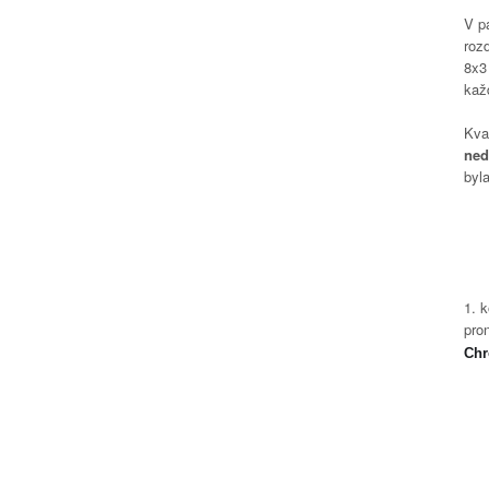
V p
rozd
8x3
kaž
Kva
ned
byl
1. k
pro
Chr