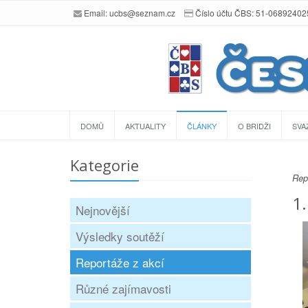
Email:
ucbs@seznam.cz
Číslo účtu ČBS: 51-0689240
DOMŮ
AKTUALITY
ČLÁNKY
O BRIDŽI
SVA
Kategorie
Rep
1.
Nejnovější
Výsledky soutěží
Reportáže z akcí
Různé zajímavosti