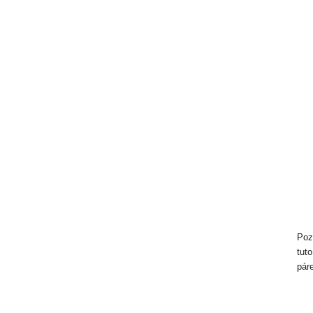
Poz
tuto
páre