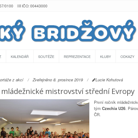
257/0100
IČO: 00443000
Z
KALENDÁŘ
SOUTĚŽE
REPREZENTACE
KLUBY
ODKAZY
ortáže z akcí
Zveřejněno 8. prosince 2019
Lucie Kohutová
 mládežnické mistrovství střední Evropy
První ročník mládežnické
tým
Czechia U26
. Párov
ČR.