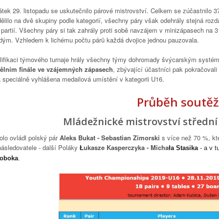
átek 29. listopadu se uskutečnilo párové mistrovství. Celkem se zúčastnilo 37
ělilo na dvě skupiny podle kategorií, všechny páry však odehrály stejná rozdá
 partií. Všechny páry si tak zahrály proti sobě navzájem v minizápasech na 3
dým. Vzhledem k lichému počtu párů každá dvojice jednou pauzovala.
lifikaci týmového turnaje hrály všechny týmy dohromady švýcarským syst
ělním finále ve vzájemných zápasech
, zbývající účastníci pak pokračovali
a speciálně vyhlášena medailová umístění v kategorii U16.
Průběh soutěž
Mládežnické mistrovství střední
olo ovládl polský pár
Aleks Bukat - Sebastian Zimorski
s více než 70 %, kte
následovatele - další Poláky
ukasze Kasperczyka - Micha
Ł
ła Stasika
- a v t
oboka
.