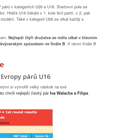
 párů v kategoriích U26 a U16. Startovní pole se
ní. Hráče U16 čekalo v 1. kole 9x3 partií, v 2. pak
 rozdání. Také v kategorii U26 se utkal každý s
émem.
Nejlepší čtyři družstva se měla utkat v hlavním
švýcarským způsobem ve finále B
. V rámci finále B
e
 Evropy párů U16
rými si vytvořili velký náskok na své
uto chvíli nejlepší český pár
Iva Walacha a Filipa