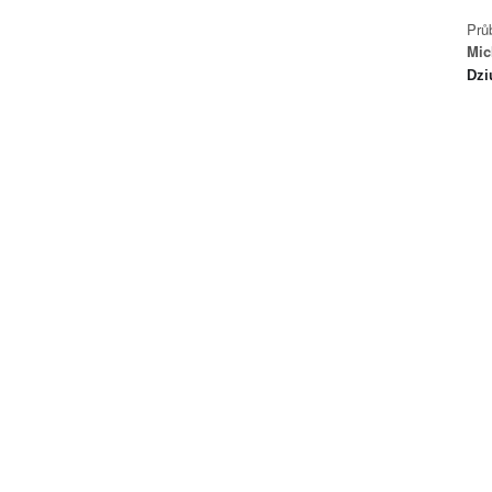
Prů
Mic
Dzi