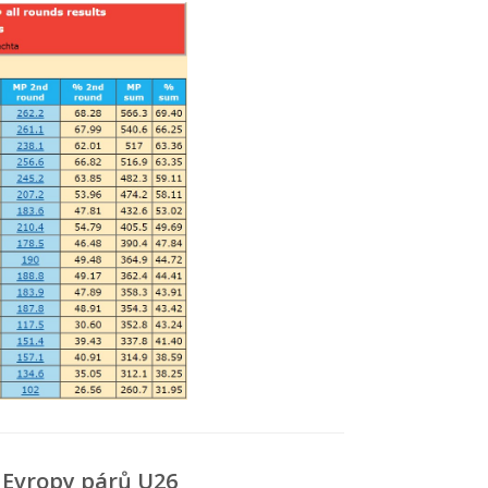
 Evropy párů U26