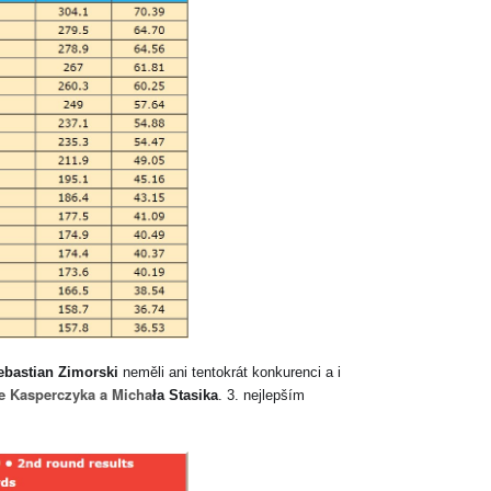
ebastian Zimorski
neměli ani tentokrát konkurenci a i
e Kasperczyka a Micha
ła Stasika
. 3. nejlepším