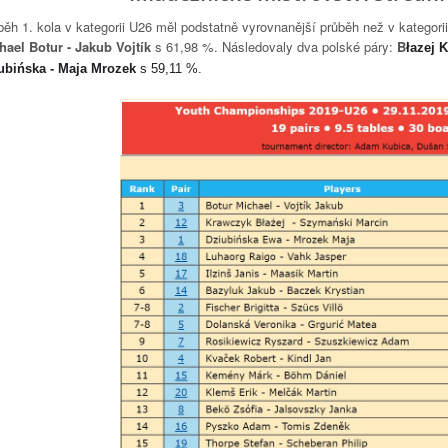
běh 1. kola v kategorii U26 měl podstatně vyrovnanější průběh než v kategori
hael Botur - Jakub Vojtík
s 61,98 %. Následovaly dva polské páry:
B
łazej 
ubińska - Maja Mrozek
s 59,11 %.