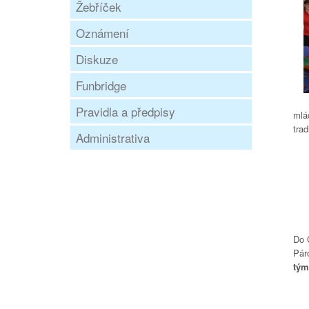
Žebříček
Oznámení
Diskuze
Funbridge
Pravidla a předpisy
mlá
tra
Administrativa
Do Č
Pár
tým