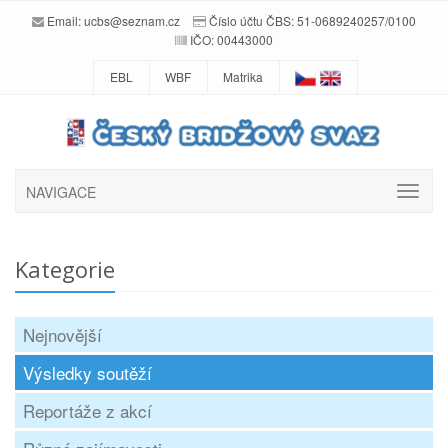
Email:
ucbs@seznam.cz
Číslo účtu ČBS: 51-0689240257/0100
IČO: 00443000
EBL
WBF
Matrika
NAVIGACE
Kategorie
Nejnovější
Výsledky soutěží
Reportáže z akcí