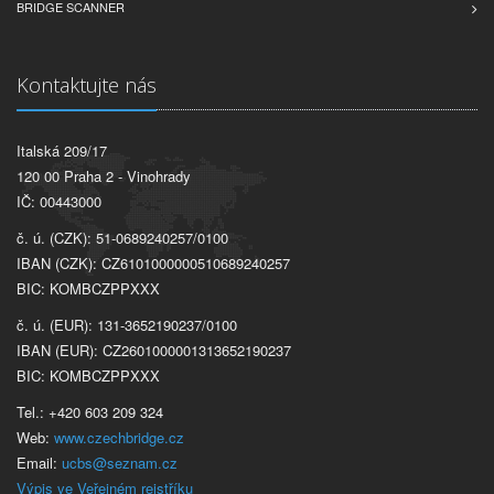
BRIDGE SCANNER
Kontaktujte nás
Italská 209/17
120 00 Praha 2 - Vinohrady
IČ: 00443000
č. ú. (CZK): 51-0689240257/0100
IBAN (CZK): CZ6101000000510689240257
BIC: KOMBCZPPXXX
č. ú. (EUR): 131-3652190237/0100
IBAN (EUR): CZ2601000001313652190237
BIC: KOMBCZPPXXX
Tel.: +420 603 209 324
Web:
www.czechbridge.cz
Email:
ucbs@seznam.cz
Výpis ve Veřejném rejstříku