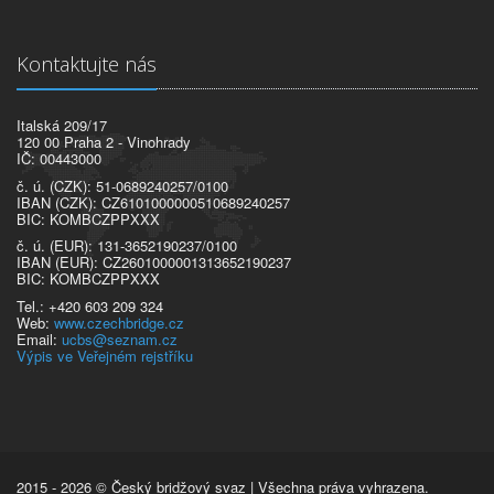
Kontaktujte nás
Italská 209/17
120 00 Praha 2 - Vinohrady
IČ: 00443000
č. ú. (CZK): 51-0689240257/0100
IBAN (CZK): CZ6101000000510689240257
BIC: KOMBCZPPXXX
č. ú. (EUR): 131-3652190237/0100
IBAN (EUR): CZ2601000001313652190237
BIC: KOMBCZPPXXX
Tel.: +420 603 209 324
Web:
www.czechbridge.cz
Email:
ucbs@seznam.cz
Výpis ve Veřejném rejstříku
2015 - 2026 © Český bridžový svaz | Všechna práva vyhrazena.