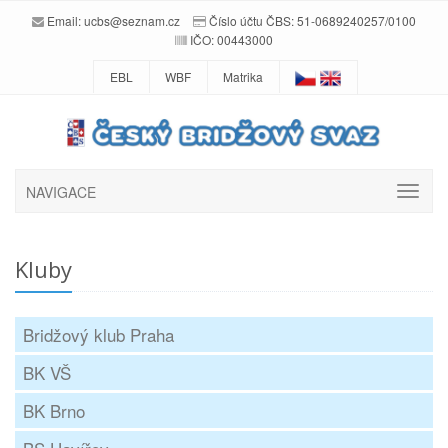
Email:
ucbs@seznam.cz
Číslo účtu ČBS: 51-0689240257/0100
IČO: 00443000
EBL
WBF
Matrika
NAVIGACE
Kluby
Bridžový klub Praha
BK VŠ
BK Brno