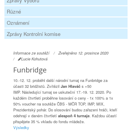
Zprávy Výboru
Různé
Oznámení
Zprávy Kontrolní komise
Informace ze soutěží
Zveřejněno 12. prosince 2020
Lucie Kohutová
Funbridge
10.-12. 12. proběhl další národní turnaj na Funbridge za
účasti 32 bridžistů. Zvítězil
Jan Hlaváč
s +50
IMP. Následující turnaj se uskuteční 17.-19. 12. 2020. Po
každém čtvrtletí proběhne losování o ceny - 1x 100% a 1x
50% voucher na soutěže ČBS - MČR TOP, IMP, MIX,
Prezidentský pohár. Do slosování budou zařazeni hráči, kteří
odehrají v daném čtvrtletí
alespoň 4 turnaje
. Každou účastí
přispějete 35 % vkladu do fondu mládeže.
Výsledky