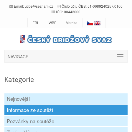
Email:
ucbs@seznam.cz
Číslo účtu ČBS: 51-0689240257/0100
IČO: 00443000
EBL
WBF
Matrika
NAVIGACE
Kategorie
Nejnovější
Informace ze soutěží
Pozvánky na soutěže