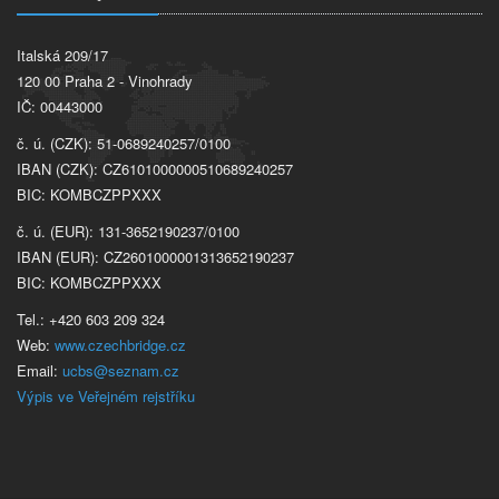
Italská 209/17
120 00 Praha 2 - Vinohrady
IČ: 00443000
č. ú. (CZK): 51-0689240257/0100
IBAN (CZK): CZ6101000000510689240257
BIC: KOMBCZPPXXX
č. ú. (EUR): 131-3652190237/0100
IBAN (EUR): CZ2601000001313652190237
BIC: KOMBCZPPXXX
Tel.: +420 603 209 324
Web:
www.czechbridge.cz
Email:
ucbs@seznam.cz
Výpis ve Veřejném rejstříku