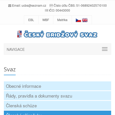
Email:
ucbs@seznam.cz
Číslo účtu ČBS: 51-0689240257/0100
IČO: 00443000
EBL
WBF
Matrika
NAVIGACE
Svaz
Obecné informace
Řády, pravidla a dokumenty svazu
Členská schůze