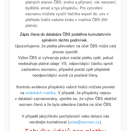
platných stanov ČBS: jméno a příjmení, rok narození,
bydliště, email a typ příspěvku. Pro vytvoření
seznamu můžete využít tlačítka export do .csv v
přehledu hráčů vašeho klubu v
matrice ČBS
(filtr
platné).
Zápis člena do databáze ČBS proběhne kumulativním
splněním těchto podmínek.
Upozorňujeme, že platba převodem na účet ČBS může celý
proces zpozdit.
Výbor ČBS si vyhrazuje právo zaslat platbu zpět, pokud
neobsahuje platné údaje: VS, odpovídající částku oproti
zaslanému seznamu, případně poslat zpět přeplatek
neodpovídající sumě za poslané členy.
Kontrolu evidence příspěvků vašich hráčů můžete provést
na
stránkách matriky
. V případě, že příspěvky nejsou
v databázi zaznamenány, ujistěte se, že výbor ČBS obdržel
seznam členů a že byla odeslána částka na účet ČBS.
V případě jakýchkoliv pochybností nebo dotazů nás
neváhejte kontaktovat (
ucbs@seznam.cz
).