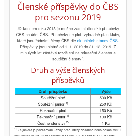
Členské příspěvky do ČBS
pro sezonu 2019
Již koncem roku 2018 je možné zasílat členské příspěvky
ČBS na účet ČBS. Příspěvky se platí výhradně přes kluby,
které jsou řádnými členy ČBS dle
aktuálních stanov ČBS
.
Příspěvky jsou platné od 1. 1. 2019 do 31. 12. 2019. Z
minulých let zůstává rozdělení na rekreační členství a
soutěžní členství.
Druh a výše členských
příspěvků
Druh příspěvku
Výše
Soutěžní plné
500 Kč
1)
Soutěžní junior
250 Kč
Rekreační plné
150 Kč
1)
Rekreační junior
100 Kč
2)
Čestné členství
1 Kč
1)
Za juniora je považován každý hráč, který dosáhne nebo dosáhl věku
maximálně 25 let v kalendářním roce 2019 (tj. z pohledu EBL je tento