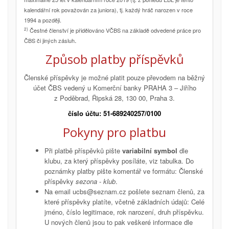
kalendářní rok považován za juniora), tj. každý hráč narozen v roce
1994 a později.
2)
Čestné členství je přidělováno VČBS na základě odvedené práce pro
.
ČBS či jiných zásluh
Způsob platby příspěvků
Členské příspěvky je možné platit pouze převodem na běžný
účet ČBS vedený u Komerční banky PRAHA 3 – Jiřího
z Poděbrad, Řipská 28, 130 00, Praha 3.
číslo účtu: 51-689240257/0100
Pokyny pro platbu
Při platbě příspěvků pište
variabilní symbol
dle
klubu, za který příspěvky posíláte, viz tabulka. Do
poznámky platby pište komentář ve formátu: Členské
příspěvky
sezona
-
klub
.
Na email ucbs@seznam.cz pošlete seznam členů, za
které příspěvky platíte, včetně základních údajů: Celé
jméno, číslo legitimace, rok narození, druh příspěvku.
U nových členů jsou to pak veškeré informace dle