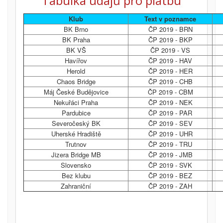
Tabulka údajů pro platbu
Klub
Text v poznamce
BK Brno
ČP 2019 - BRN
BK Praha
ČP 2019 - BKP
BK VŠ
ČP 2019 - VS
Havířov
ČP 2019 - HAV
Herold
ČP 2019 - HER
Chaos Bridge
ČP 2019 - CHB
Máj České Budějovice
ČP 2019 - CBM
Nekuřáci Praha
ČP 2019 - NEK
Pardubice
ČP 2019 - PAR
Severočeský BK
ČP 2019 - SEV
Uherské Hradiště
ČP 2019 - UHR
Trutnov
ČP 2019 - TRU
Jizera Bridge MB
ČP 2019 - JMB
Slovensko
ČP 2019 - SVK
Bez klubu
ČP 2019 - BEZ
Zahraniční
ČP 2019 - ZAH