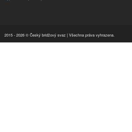
2015 - 2026 © Český bridžový svaz | Všechna práva vyhrazena.