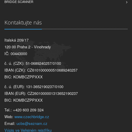
BRIDGE SCANNER
Kontaktujte nás
Italská 209/17
120 00 Praha 2 - Vinohrady
IČ: 00443000
č. ú. (CZK): 51-0689240257/0100
IBAN (CZK): CZ6101000000510689240257
BIC: KOMBCZPPXXX
č. ú. (EUR): 131-3652190237/0100
IBAN (EUR): CZ2601000001313652190237
BIC: KOMBCZPPXXX
Tel.: +420 603 209 324
Web:
www.czechbridge.cz
Email:
ucbs@seznam.cz
Výpis ve Veřejném rejstříku