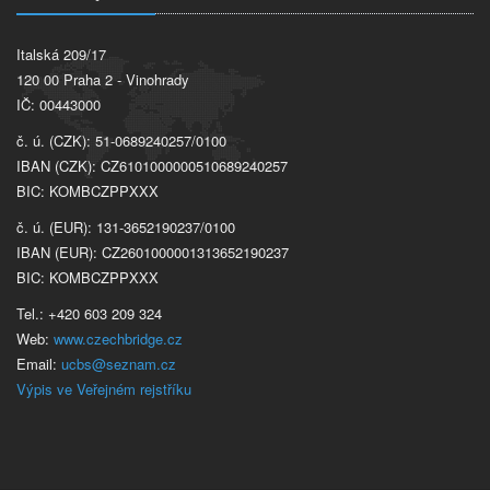
Italská 209/17
120 00 Praha 2 - Vinohrady
IČ: 00443000
č. ú. (CZK): 51-0689240257/0100
IBAN (CZK): CZ6101000000510689240257
BIC: KOMBCZPPXXX
č. ú. (EUR): 131-3652190237/0100
IBAN (EUR): CZ2601000001313652190237
BIC: KOMBCZPPXXX
Tel.: +420 603 209 324
Web:
www.czechbridge.cz
Email:
ucbs@seznam.cz
Výpis ve Veřejném rejstříku