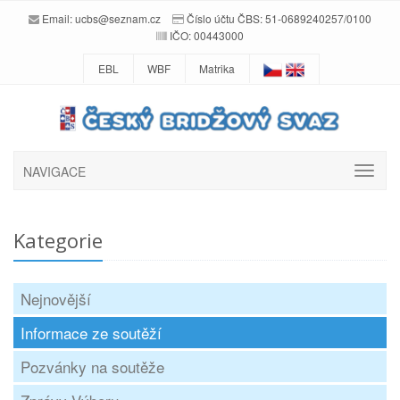
Email:
ucbs@seznam.cz
Číslo účtu ČBS: 51-0689240257/0100
IČO: 00443000
EBL
WBF
Matrika
NAVIGACE
Kategorie
Nejnovější
Informace ze soutěží
Pozvánky na soutěže