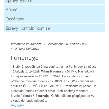
Zprávy Výboru
Různé
Oznámení
Zprávy Kontrolní komise
Informace ze soutěží
Zveřejněno 20. června 2020
Lucie Kohutová
Funbridge
18.-20. 6. proběhl další národní turnaj na Funbridge za účasti
16 bridžistů. Zvítězil
Milan Macura
s +54 IMP. Následující
turnaj se uskuteční 25.-27. 6. 2020. Po každém čtvrtletí
proběhne losování o ceny - 1x 100% a 1x 50% voucher na
soutěže ČBS - MČR TOP, IMP, MIX, Prezidentský pohár. Do
slosování budou zařazeni hráči, kteří odehrají v daném
čtvrtletí
alespoň 4 turnaje
. Každou účastí přispějete 35 %
vkladu do fondu mládeže.
Výsledky