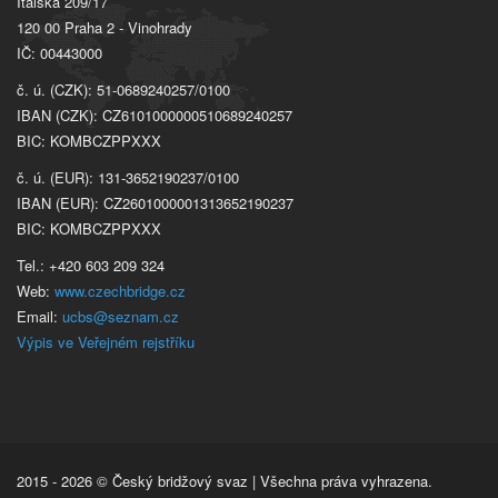
Italská 209/17
120 00 Praha 2 - Vinohrady
IČ: 00443000
č. ú. (CZK): 51-0689240257/0100
IBAN (CZK): CZ6101000000510689240257
BIC: KOMBCZPPXXX
č. ú. (EUR): 131-3652190237/0100
IBAN (EUR): CZ2601000001313652190237
BIC: KOMBCZPPXXX
Tel.: +420 603 209 324
Web:
www.czechbridge.cz
Email:
ucbs@seznam.cz
Výpis ve Veřejném rejstříku
2015 - 2026 © Český bridžový svaz | Všechna práva vyhrazena.