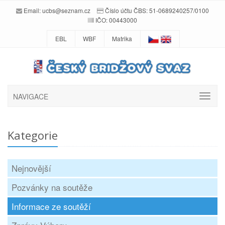
Email:
ucbs@seznam.cz
Číslo účtu ČBS: 51-0689240257/0100
IČO: 00443000
EBL
WBF
Matrika
NAVIGACE
Kategorie
Nejnovější
Pozvánky na soutěže
Informace ze soutěží