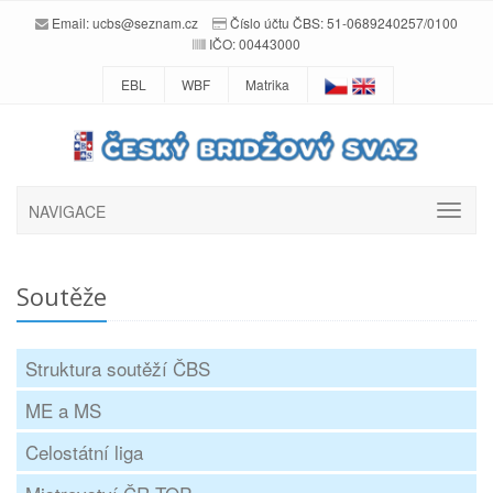
Email:
ucbs@seznam.cz
Číslo účtu ČBS: 51-0689240257/0100
IČO: 00443000
EBL
WBF
Matrika
NAVIGACE
Soutěže
Struktura soutěží ČBS
ME a MS
Celostátní liga