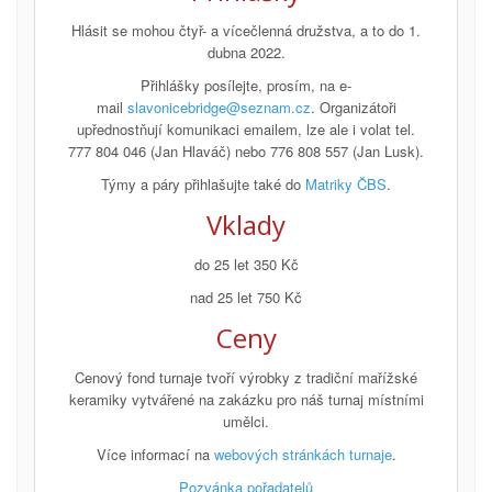
Hlásit se mohou čtyř- a vícečlenná družstva, a to do 1.
dubna 2022.
Přihlášky posílejte, prosím, na e-
mail
slavonicebridge@seznam.cz
. Organizátoři
upřednostňují komunikaci emailem, lze ale i volat tel.
777 804 046 (Jan Hlaváč) nebo 776 808 557 (Jan Lusk).
Týmy a páry přihlašujte také do
Matriky ČBS
.
Vklady
do 25 let 350 Kč
nad 25 let 750 Kč
Ceny
Cenový fond turnaje tvoří výrobky z tradiční mařížské
keramiky vytvářené na zakázku pro náš turnaj místními
umělci.
Více informací na
webových stránkách turnaje
.
Pozvánka pořadatelů