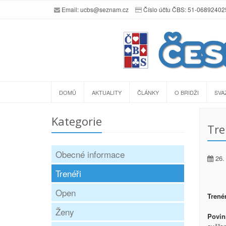
Email:
ucbs@seznam.cz
Číslo účtu ČBS: 51-0689240
DOMŮ
AKTUALITY
ČLÁNKY
O BRIDŽI
SVA
Kategorie
Tre
Obecné informace
26. 
Trenéři
Open
Trené
Ženy
Povin