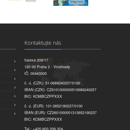
Kontaktujte nás
Italská 209/17
120 00 Praha 2 - Vinohrady
IČ: 00443000
č. ú. (CZK): 51-0689240257/0100
IBAN (CZK): CZ6101000000510689240257
BIC: KOMBCZPPXXX
č. ú. (EUR): 131-3652190237/0100
IBAN (EUR): CZ2601000001313652190237
BIC: KOMBCZPPXXX
Tel.: +420 603 209 324