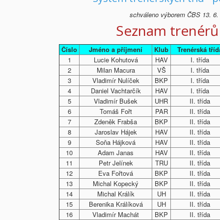
schváleno výborem ČBS 13. 6.
Seznam trenérů
Číslo
Jméno a příjmení
Klub
Trenérská tříd
1
Lucie Kohutová
HAV
I. třída
2
Milan Macura
VŠ
I. třída
3
Vladimír Nulíček
BKP
I. třída
4
Daniel Vachtarčík
HAV
I. třída
5
Vladimír Bušek
UHR
II. třída
6
Tomáš Fořt
PAR
II. třída
7
Zdeněk Frabša
BKP
II. třída
8
Jaroslav Hájek
HAV
II. třída
9
Soňa Hájková
HAV
II. třída
10
Adam Janas
HAV
II. třída
11
Petr Jelínek
TRU
II. třída
12
Eva Fořtová
BKP
II. třída
13
Michal Kopecký
BKP
II. třída
14
Michal Králík
UH
II. třída
15
Berenika Králíková
UH
II. třída
16
Vladimír Machát
BKP
II. třída