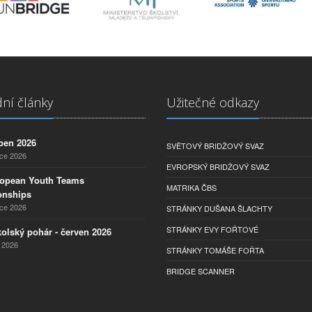
ní články
Užitečné odkazy
pen 2026
SVĚTOVÝ BRIDŽOVÝ SVAZ
nce 2026
EVROPSKÝ BRIDŽOVÝ SVAZ
ropean Youth Teams
MATRIKA ČBS
nships
nce 2026
STRÁNKY DUŠANA ŠLACHTY
STRÁNKY EVY FOŘTOVÉ
olský pohár - červen 2026
 2026
STRÁNKY TOMÁŠE FOŘTA
BRIDGE SCANNER