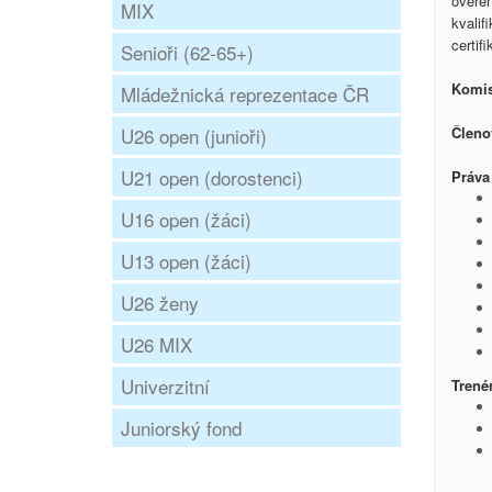
ověřen
MIX
kvalif
certifi
Senioři (62-65+)
Komis
Mládežnická reprezentace ČR
U26 open (junioři)
Členo
U21 open (dorostenci)
Práva
U16 open (žáci)
U13 open (žáci)
U26 ženy
U26 MIX
Univerzitní
Trenér
Juniorský fond