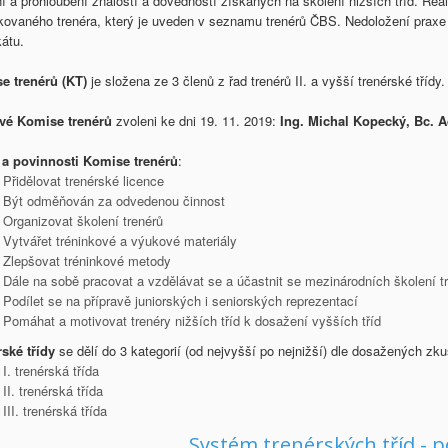
í a prohloubení znalostí a dovedností získaných na školení nižších tříd. 
ikovaného trenéra, který je uveden v seznamu trenérů ČBS. Nedoložení praxe n
kátu.
e trenérů (KT)
je složena ze 3 členů z řad trenérů II. a vyšší trenérské tříd
vé Komise trenérů
zvoleni ke dni 19. 11. 2019:
Ing. Michal Kopecký, Bc. 
 a povinnosti Komise trenérů
:
Přidělovat trenérské licence
Být odměňován za odvedenou činnost
Organizovat školení trenérů
Vytvářet tréninkové a výukové materiály
Zlepšovat tréninkové metody
Dále na sobě pracovat a vzdělávat se a účastnit se mezinárodních školení 
Podílet se na přípravě juniorských i seniorských reprezentací
Pomáhat a motivovat trenéry nižších tříd k dosažení vyšších tříd
ské třídy
se dělí do 3 kategorií (od nejvyšší po nejnižší) dle dosažených zku
I. trenérská třída
II. trenérská třída
III. trenérská třída
Systém trenérských tříd - 