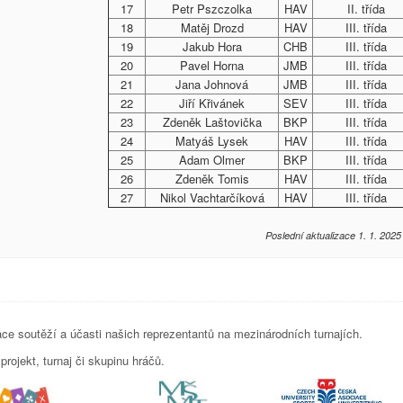
17
Petr Pszczolka
HAV
II. třída
18
Matěj Drozd
HAV
III. třída
19
Jakub Hora
CHB
III. třída
20
Pavel Horna
JMB
III. třída
21
Jana Johnová
JMB
III. třída
22
Jiří Křivánek
SEV
III. třída
23
Zdeněk Laštovička
BKP
III. třída
24
Matyáš Lysek
HAV
III. třída
25
Adam Olmer
BKP
III. třída
26
Zdeněk Tomis
HAV
III. třída
27
Nikol Vachtarčíková
HAV
III. třída
Poslední aktualizace 1. 1. 2025
e soutěží a účasti našich reprezentantů na mezinárodních turnajích.
rojekt, turnaj či skupinu hráčů.