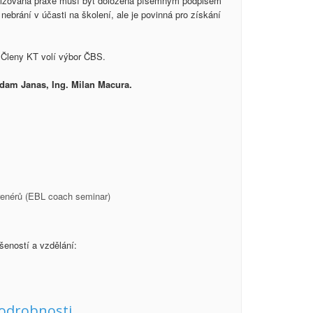
Realizovaná praxe musí být doložena písemným podpisem
ebrání v účasti na školení, ale je povinná pro získání
y. Členy KT volí výbor ČBS.
Adam Janas, Ing. Milan Macura.
trenérů (EBL coach seminar)
šeností a vzdělání:
podrobnosti