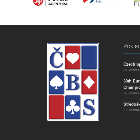
Posled
Czech o
30. červe
30th Eu
Champio
26. červe
Středošk
27. června