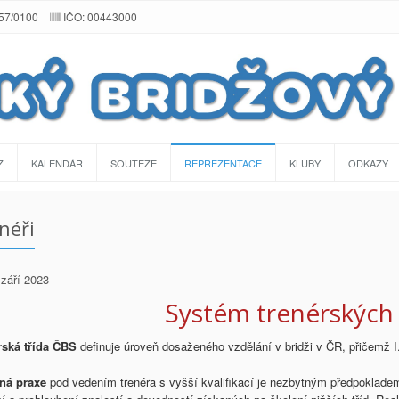
257/0100
IČO: 00443000
Z
KALENDÁŘ
SOUTĚŽE
REPREZENTACE
KLUBY
ODKAZY
néři
září 2023
Systém trenérských 
rská třída ČBS
definuje úroveň dosaženého vzdělání v bridži v ČR, přičemž I. 
ná praxe
pod vedením trenéra s vyšší kvalifikací je nezbytným předpokladem