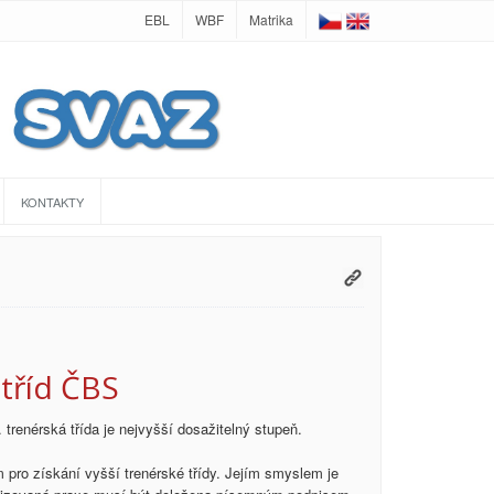
EBL
WBF
Matrika
KONTAKTY
tříd ČBS
trenérská třída je nejvyšší dosažitelný stupeň.
 pro získání vyšší trenérské třídy. Jejím smyslem je