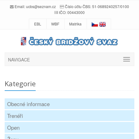
Email:
ucbs@seznam.cz
Číslo účtu ČBS: 51-0689240257/0100
IČO: 00443000
EBL
WBF
Matrika
NAVIGACE
Kategorie
Obecné informace
Trenéři
Open