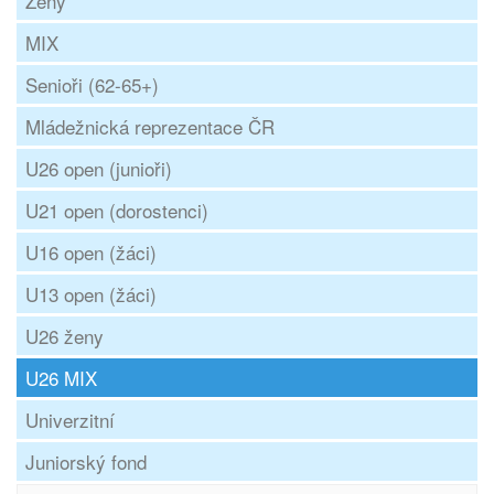
Ženy
MIX
Senioři (62-65+)
Mládežnická reprezentace ČR
U26 open (junioři)
U21 open (dorostenci)
U16 open (žáci)
U13 open (žáci)
U26 ženy
U26 MIX
Univerzitní
Juniorský fond