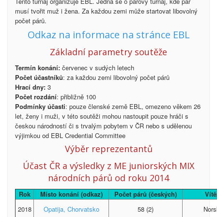
Tento turnaj organizuje EBL. Jedná se o párový turnaj, kde pár
musí tvořit muž i žena. Za každou zemi může startovat libovolný
počet párů.
Odkaz na informace na stránce EBL
Základní parametry soutěže
Termín konání:
červenec v sudých letech
Počet účastníků
: za každou zemi libovolný počet párů
Hrací dny:
3
Počet rozdání
: přibližně 100
Podmínky účasti
: pouze členské země EBL, omezeno věkem 26
let, ženy i muži, v této soutěži mohou nastoupit pouze hráči s
českou národností či s trvalým pobytem v ČR nebo s udělenou
výjimkou od EBL Credential Committee
Výběr reprezentantů
Účast ČR a výsledky z ME juniorských
MIX
národních párů od roku 2014
Rok
Místo konání (odkaz)
Počet párů (českých)
Vít
2018
Opatija, Chorvatsko
58 (2)
Nors