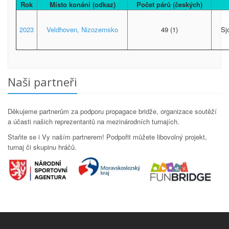
Rok
Místo konání (odkaz)
Počet párů (českých)
2023
Veldhoven, Nizozemsko
49 (1)
Sj
Naši partneři
Děkujeme partnerům za podporu propagace bridže, organizace soutěží
a účasti našich reprezentantů na mezinárodních turnajích.
Staňte se i Vy naším partnerem! Podpořit můžete libovolný projekt,
turnaj či skupinu hráčů.