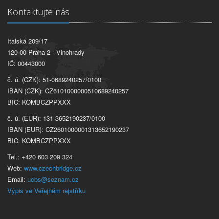
Kontaktujte nás
Italská 209/17
120 00 Praha 2 - Vinohrady
IČ: 00443000
č. ú. (CZK): 51-0689240257/0100
IBAN (CZK): CZ6101000000510689240257
BIC: KOMBCZPPXXX
č. ú. (EUR): 131-3652190237/0100
IBAN (EUR): CZ2601000001313652190237
BIC: KOMBCZPPXXX
Tel.: +420 603 209 324
Web:
www.czechbridge.cz
Email:
ucbs@seznam.cz
Výpis ve Veřejném rejstříku