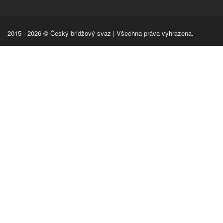
2015 - 2026 © Český bridžový svaz | Všechna práva vyhrazena.